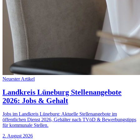
Neuester Artikel
Landkreis Lüneburg Stellenangebote
2026: Jobs & Gehalt
Jobs im Landkreis Lüneburg: Aktuelle Stellenangebote im
öffentlichen Dienst 2026, Gehälter nach TVöD & Bewerbungstipps
für kommunale Stellen.
2. August 2026