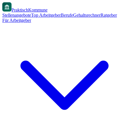
PraktischKommune
Stellenangebote
Top Arbeitgeber
Berufe
Gehaltsrechner
Ratgeber
Für Arbeitgeber