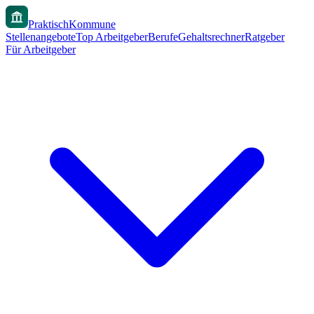
PraktischKommune
Stellenangebote
Top Arbeitgeber
Berufe
Gehaltsrechner
Ratgeber
Für Arbeitgeber