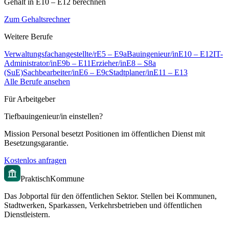
Gehalt in
E10 – E12
berechnen
Zum Gehaltsrechner
Weitere Berufe
Verwaltungsfachangestellte/r
E5 – E9a
Bauingenieur/in
E10 – E12
IT-
Administrator/in
E9b – E11
Erzieher/in
E8 – S8a
(SuE)
Sachbearbeiter/in
E6 – E9c
Stadtplaner/in
E11 – E13
Alle Berufe ansehen
Für Arbeitgeber
Tiefbauingenieur/in
einstellen?
Mission Personal besetzt Positionen im öffentlichen Dienst mit
Besetzungsgarantie.
Kostenlos anfragen
PraktischKommune
Das Jobportal für den öffentlichen Sektor. Stellen bei Kommunen,
Stadtwerken, Sparkassen, Verkehrsbetrieben und öffentlichen
Dienstleistern.