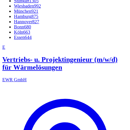
Stuttgart
1305
Wiesbaden
992
München
921
Hamburg
875
Hannover
827
Bonn
680
Köln
663
Essen
644
E
Vertriebs- u. Projektingenieur (m/w/d)
für Wärmelösungen
EWR GmbH