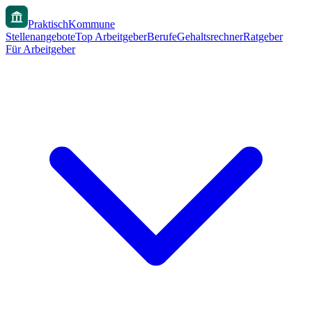
PraktischKommune
Stellenangebote
Top Arbeitgeber
Berufe
Gehaltsrechner
Ratgeber
Für Arbeitgeber