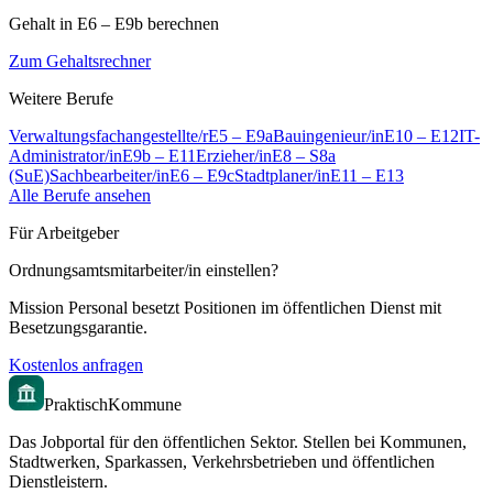
Gehalt in
E6 – E9b
berechnen
Zum Gehaltsrechner
Weitere Berufe
Verwaltungsfachangestellte/r
E5 – E9a
Bauingenieur/in
E10 – E12
IT-
Administrator/in
E9b – E11
Erzieher/in
E8 – S8a
(SuE)
Sachbearbeiter/in
E6 – E9c
Stadtplaner/in
E11 – E13
Alle Berufe ansehen
Für Arbeitgeber
Ordnungsamtsmitarbeiter/in
einstellen?
Mission Personal besetzt Positionen im öffentlichen Dienst mit
Besetzungsgarantie.
Kostenlos anfragen
PraktischKommune
Das Jobportal für den öffentlichen Sektor. Stellen bei Kommunen,
Stadtwerken, Sparkassen, Verkehrsbetrieben und öffentlichen
Dienstleistern.