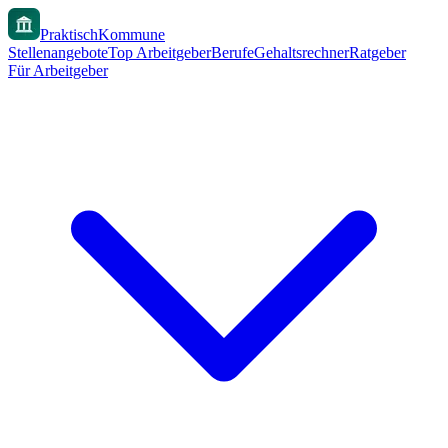
PraktischKommune
Stellenangebote
Top Arbeitgeber
Berufe
Gehaltsrechner
Ratgeber
Für Arbeitgeber