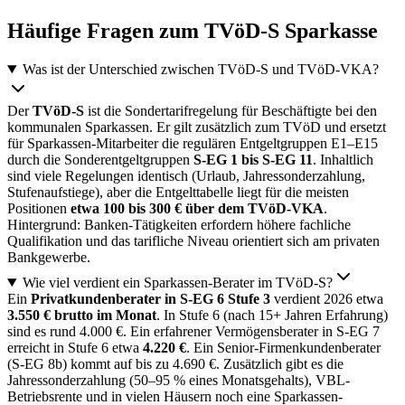
Häufige Fragen zum TVöD-S Sparkasse
Was ist der Unterschied zwischen TVöD-S und TVöD-VKA?
Der
TVöD-S
ist die Sondertarifregelung für Beschäftigte bei den
kommunalen Sparkassen. Er gilt zusätzlich zum TVöD und ersetzt
für Sparkassen-Mitarbeiter die regulären Entgeltgruppen E1–E15
durch die Sonderentgeltgruppen
S-EG 1 bis S-EG 11
. Inhaltlich
sind viele Regelungen identisch (Urlaub, Jahressonderzahlung,
Stufenaufstiege), aber die Entgelttabelle liegt für die meisten
Positionen
etwa 100 bis 300 € über dem TVöD-VKA
.
Hintergrund: Banken-Tätigkeiten erfordern höhere fachliche
Qualifikation und das tarifliche Niveau orientiert sich am privaten
Bankgewerbe.
Wie viel verdient ein Sparkassen-Berater im TVöD-S?
Ein
Privatkundenberater in S-EG 6 Stufe 3
verdient 2026 etwa
3.550 € brutto im Monat
. In Stufe 6 (nach 15+ Jahren Erfahrung)
sind es rund 4.000 €. Ein erfahrener Vermögensberater in S-EG 7
erreicht in Stufe 6 etwa
4.220 €
. Ein Senior-Firmenkundenberater
(S-EG 8b) kommt auf bis zu 4.690 €. Zusätzlich gibt es die
Jahressonderzahlung (50–95 % eines Monatsgehalts), VBL-
Betriebsrente und in vielen Häusern noch eine Sparkassen-