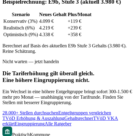
Beispielrechnung: E9b, Stufe 3 (aktuell 3.980 €)
Szenario
Neues Gehalt
Plus/Monat
Konservativ (3%)
4.099 €
+119 €
Realistisch (6%)
4.219 €
+239 €
Optimistisch (9%)
4.338 €
+358 €
Berechnet auf Basis des aktuellen E9b Stufe 3 Gehalts (3.980 €).
Reine Schätzung.
Nicht warten — jetzt handeln
Die Tariferhöhung gilt überall gleich.
Eine höhere Eingruppierung nicht.
Ein Wechsel in eine höhere Entgeltgruppe bringt sofort 300-1.500 €
mehr pro Monat — unabhängig von der Tarifrunde. Finden Sie
Stellen mit besserer Eingruppierung.
28.000+ Stellen durchsuchen
Entgeltgruppen vergleichen
TVöD Erhöhung & Auszahlung
Gehaltsrechner
TVöD VKA
erklärt
Eingruppierung
Alle Ratgeber
PraktischKommune