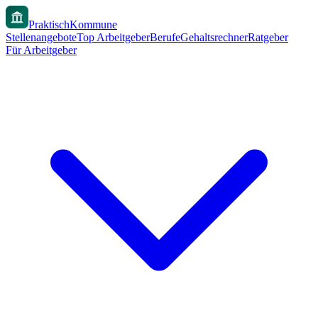
PraktischKommune
Stellenangebote
Top Arbeitgeber
Berufe
Gehaltsrechner
Ratgeber
Für Arbeitgeber