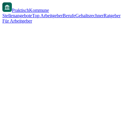
PraktischKommune
Stellenangebote
Top Arbeitgeber
Berufe
Gehaltsrechner
Ratgeber
Für Arbeitgeber