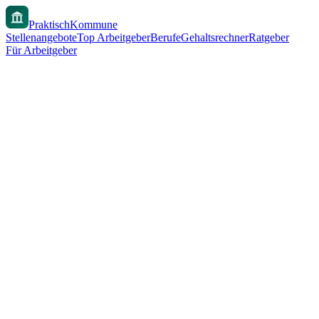
PraktischKommune
Stellenangebote
Top Arbeitgeber
Berufe
Gehaltsrechner
Ratgeber
Für Arbeitgeber