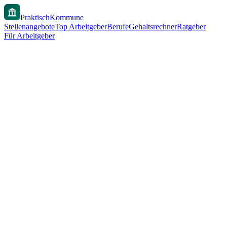
PraktischKommune
Stellenangebote
Top Arbeitgeber
Berufe
Gehaltsrechner
Ratgeber
Für Arbeitgeber