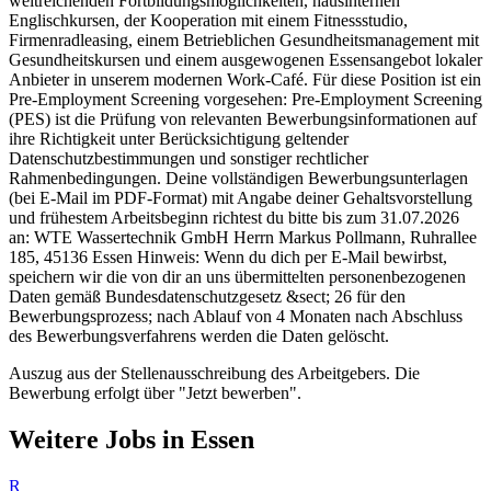
weitreichenden Fortbildungsmöglichkeiten, hausinternen
Englischkursen, der Kooperation mit einem Fitnessstudio,
Firmenradleasing, einem Betrieblichen Gesundheitsmanagement mit
Gesundheitskursen und einem ausgewogenen Essensangebot lokaler
Anbieter in unserem modernen Work-Café. Für diese Position ist ein
Pre-Employment Screening vorgesehen: Pre-Employment Screening
(PES) ist die Prüfung von relevanten Bewerbungsinformationen auf
ihre Richtigkeit unter Berücksichtigung geltender
Datenschutzbestimmungen und sonstiger rechtlicher
Rahmenbedingungen. Deine vollständigen Bewerbungsunterlagen
(bei E-Mail im PDF-Format) mit Angabe deiner Gehaltsvorstellung
und frühestem Arbeitsbeginn richtest du bitte bis zum 31.07.2026
an: WTE Wassertechnik GmbH Herrn Markus Pollmann, Ruhrallee
185, 45136 Essen Hinweis: Wenn du dich per E-Mail bewirbst,
speichern wir die von dir an uns übermittelten personenbezogenen
Daten gemäß Bundesdatenschutzgesetz &sect; 26 für den
Bewerbungsprozess; nach Ablauf von 4 Monaten nach Abschluss
des Bewerbungsverfahrens werden die Daten gelöscht.
Auszug aus der Stellenausschreibung des Arbeitgebers. Die
Bewerbung erfolgt über "Jetzt bewerben".
Weitere Jobs in
Essen
R