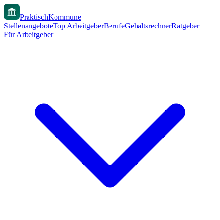
PraktischKommune
Stellenangebote
Top Arbeitgeber
Berufe
Gehaltsrechner
Ratgeber
Für Arbeitgeber