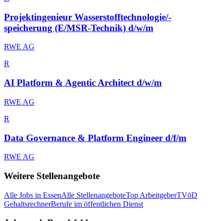
Projektingenieur Wasserstofftechnologie/-
speicherung (E/MSR-Technik) d/w/m
RWE AG
R
AI Platform & Agentic Architect d/w/m
RWE AG
R
Data Governance & Platform Engineer d/f/m
RWE AG
Weitere Stellenangebote
Alle Jobs in
Essen
Alle Stellenangebote
Top Arbeitgeber
TVöD
Gehaltsrechner
Berufe im öffentlichen Dienst