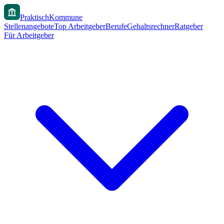
PraktischKommune
Stellenangebote
Top Arbeitgeber
Berufe
Gehaltsrechner
Ratgeber
Für Arbeitgeber