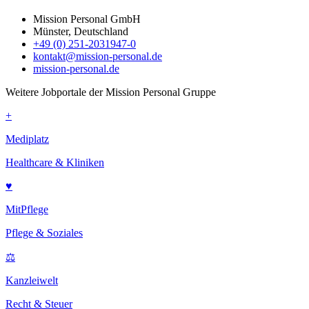
Mission Personal GmbH
Münster, Deutschland
+49 (0) 251-2031947-0
kontakt@mission-personal.de
mission-personal.de
Weitere Jobportale der Mission Personal Gruppe
+
Mediplatz
Healthcare & Kliniken
♥
MitPflege
Pflege & Soziales
⚖
Kanzleiwelt
Recht & Steuer