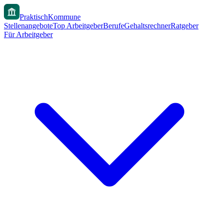
PraktischKommune
Stellenangebote
Top Arbeitgeber
Berufe
Gehaltsrechner
Ratgeber
Für Arbeitgeber