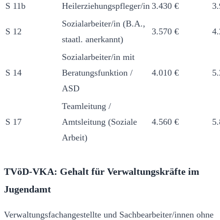
S 11b
Heilerziehungspfleger/in
3.430 €
3.
Sozialarbeiter/in (B.A.,
S 12
3.570 €
4.
staatl. anerkannt)
Sozialarbeiter/in mit
S 14
Beratungsfunktion /
4.010 €
5.
ASD
Teamleitung /
S 17
Amtsleitung (Soziale
4.560 €
5.
Arbeit)
TVöD-VKA: Gehalt für Verwaltungskräfte im
Jugendamt
Verwaltungsfachangestellte und Sachbearbeiter/innen ohne