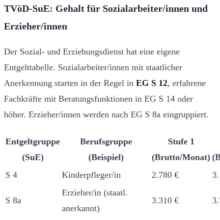
TVöD-SuE: Gehalt für Sozialarbeiter/innen und
Erzieher/innen
Der Sozial- und Erziehungsdienst hat eine eigene
Entgelttabelle. Sozialarbeiter/innen mit staatlicher
Anerkennung starten in der Regel in
EG S 12
, erfahrene
Fachkräfte mit Beratungsfunktionen in EG S 14 oder
höher. Erzieher/innen werden nach EG S 8a eingruppiert.
Entgeltgruppe
Berufsgruppe
Stufe 1
(SuE)
(Beispiel)
(Brutto/Monat)
(
S 4
Kinderpfleger/in
2.780 €
3.
Erzieher/in (staatl.
S 8a
3.310 €
3.
anerkannt)