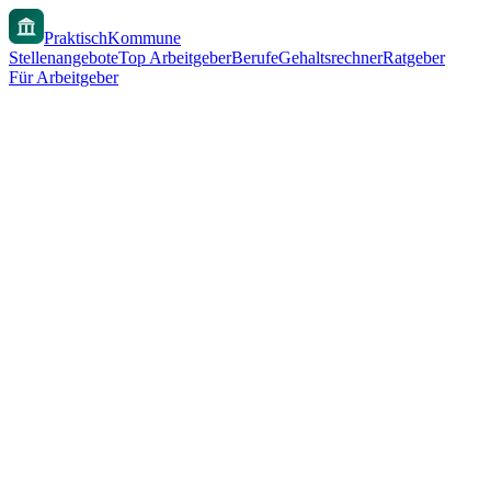
PraktischKommune
Stellenangebote
Top Arbeitgeber
Berufe
Gehaltsrechner
Ratgeber
Für Arbeitgeber