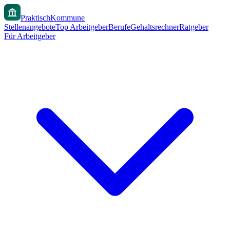
PraktischKommune
Stellenangebote
Top Arbeitgeber
Berufe
Gehaltsrechner
Ratgeber
Für Arbeitgeber