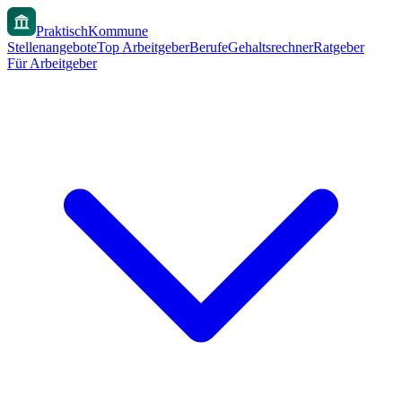
PraktischKommune
Stellenangebote
Top Arbeitgeber
Berufe
Gehaltsrechner
Ratgeber
Für Arbeitgeber