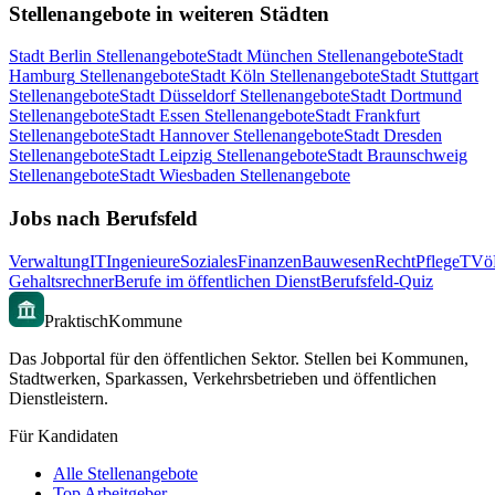
Stellenangebote in weiteren Städten
Stadt
Berlin
Stellenangebote
Stadt
München
Stellenangebote
Stadt
Hamburg
Stellenangebote
Stadt
Köln
Stellenangebote
Stadt
Stuttgart
Stellenangebote
Stadt
Düsseldorf
Stellenangebote
Stadt
Dortmund
Stellenangebote
Stadt
Essen
Stellenangebote
Stadt
Frankfurt
Stellenangebote
Stadt
Hannover
Stellenangebote
Stadt
Dresden
Stellenangebote
Stadt
Leipzig
Stellenangebote
Stadt
Braunschweig
Stellenangebote
Stadt
Wiesbaden
Stellenangebote
Jobs nach Berufsfeld
Verwaltung
IT
Ingenieure
Soziales
Finanzen
Bauwesen
Recht
Pflege
TVö
Gehaltsrechner
Berufe im öffentlichen Dienst
Berufsfeld-Quiz
PraktischKommune
Das Jobportal für den öffentlichen Sektor. Stellen bei Kommunen,
Stadtwerken, Sparkassen, Verkehrsbetrieben und öffentlichen
Dienstleistern.
Für Kandidaten
Alle Stellenangebote
Top Arbeitgeber