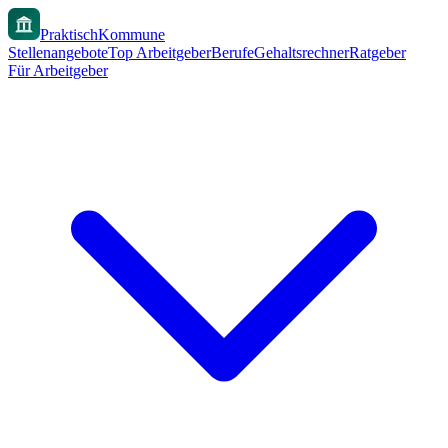
PraktischKommune
Stellenangebote
Top Arbeitgeber
Berufe
Gehaltsrechner
Ratgeber
Für Arbeitgeber