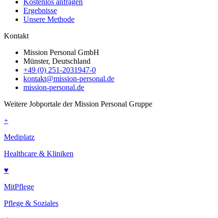
Kostenlos anfragen
Ergebnisse
Unsere Methode
Kontakt
Mission Personal GmbH
Münster, Deutschland
+49 (0) 251-2031947-0
kontakt@mission-personal.de
mission-personal.de
Weitere Jobportale der Mission Personal Gruppe
+
Mediplatz
Healthcare & Kliniken
♥
MitPflege
Pflege & Soziales