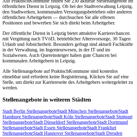
Auf PraktischKommune finden Sie
230
aktuelle Stellenangebote im
öffentlichen Dienst in
Leipzig
. Ob bei der Stadtverwaltung
Leipzig
,
den Stadtwerken, kommunalen Versorgungsbetrieben oder anderen
öffentlichen Arbeitgebern — durchsuchen Sie alle offenen
Positionen und bewerben Sie sich direkt beim Arbeitgeber.
Der öffentliche Dienst in
Leipzig
bietet attraktive Karrierechancen
mit Vergütung nach TVöD, betrieblicher Altersvorsorge, 30 Tagen
Urlaub und Jobsicherheit. Besonders gefragt sind aktuell Fachkräfte
in der Verwaltung, im Ingenieurwesen, in der IT und im
Sozialwesen. Auch Quereinsteiger haben gute Chancen bei
kommunalen Arbeitgebern in
Leipzig
.
Alle Stellenangebote auf PraktischKommune sind kostenlos
einsehbar und erfordern keine Registrierung. Klicken Sie auf eine
Stelle, um direkt zur Karriereseite des Arbeitgebers weitergeleitet zu
werden.
Stellenangebote in weiteren Städten
Stadt
Berlin
Stellenangebote
Stadt
München
Stellenangebote
Stadt
Hamburg
Stellenangebote
Stadt
Köln
Stellenangebote
Stadt
Stuttgart
Stellenangebote
Stadt
Düsseldorf
Stellenangebote
Stadt
Dortmund
Stellenangebote
Stadt
Essen
Stellenangebote
Stadt
Frankfurt
Stellenangebote
Stadt
Hannover
Stellenangebote
Stadt
Dresden