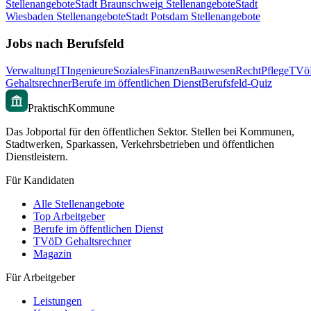
Stellenangebote
Stadt
Braunschweig
Stellenangebote
Stadt
Wiesbaden
Stellenangebote
Stadt
Potsdam
Stellenangebote
Jobs nach Berufsfeld
Verwaltung
IT
Ingenieure
Soziales
Finanzen
Bauwesen
Recht
Pflege
TVö
Gehaltsrechner
Berufe im öffentlichen Dienst
Berufsfeld-Quiz
PraktischKommune
Das Jobportal für den öffentlichen Sektor. Stellen bei Kommunen,
Stadtwerken, Sparkassen, Verkehrsbetrieben und öffentlichen
Dienstleistern.
Für Kandidaten
Alle Stellenangebote
Top Arbeitgeber
Berufe im öffentlichen Dienst
TVöD Gehaltsrechner
Magazin
Für Arbeitgeber
Leistungen