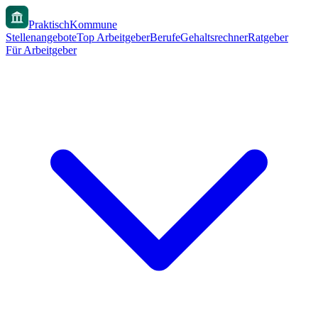
PraktischKommune
Stellenangebote
Top Arbeitgeber
Berufe
Gehaltsrechner
Ratgeber
Für Arbeitgeber