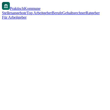
PraktischKommune
Stellenangebote
Top Arbeitgeber
Berufe
Gehaltsrechner
Ratgeber
Für Arbeitgeber