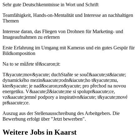
Sehr gute Deutschkenntnisse in Wort und Schrift
Teamfähigkeit, Hands-on-Mentalität und Interesse an nachhaltigen
Themen
Interesse daran, das Fliegen von Drohnen für Marketing- und
Imageaufnahmen zu erlernen
Erste Erfahrung im Umgang mit Kameras und ein gutes Gespür für
Bildkomposition
Na to se můžete tě&scaron;it:
T&yacute;mov&yacute; duchStaňte se souč&aacute;st&iacute;
dynamického mezin&aacute;rodn&iacute;ho t&yacute;mu,
kter&yacute; je nad&scaron;en&yacute; pro přechod na novou
energetiku. V&aacute;ž&iacute;me si spolupr&aacute;ce,
vz&aacute;jemné podpory a inspirativn&iacute; t&yacute;mové
pr&aacute;ce.
Auszug aus der Stellenausschreibung des Arbeitgebers. Die
Bewerbung erfolgt über "Jetzt bewerben".
Weitere Jobs in
Kaarst