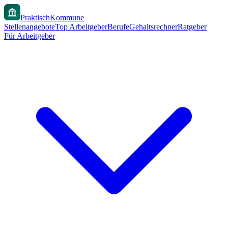
PraktischKommune
Stellenangebote
Top Arbeitgeber
Berufe
Gehaltsrechner
Ratgeber
Für Arbeitgeber