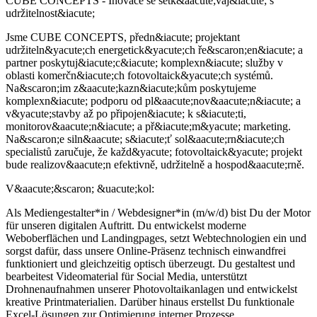
CUBE CONCEPTS - Inovace se setk&aacute;vaj&iacute; s
udržitelnost&iacute;
Jsme CUBE CONCEPTS, předn&iacute; projektant
udržiteln&yacute;ch energetick&yacute;ch ře&scaron;en&iacute; a
partner poskytuj&iacute;c&iacute; komplexn&iacute; služby v
oblasti komerčn&iacute;ch fotovoltaick&yacute;ch systémů.
Na&scaron;im z&aacute;kazn&iacute;kům poskytujeme
komplexn&iacute; podporu od pl&aacute;nov&aacute;n&iacute; a
v&yacute;stavby až po připojen&iacute; k s&iacute;ti,
monitorov&aacute;n&iacute; a př&iacute;m&yacute; marketing.
Na&scaron;e siln&aacute; s&iacute;ť sol&aacute;rn&iacute;ch
specialistů zaručuje, že každ&yacute; fotovoltaick&yacute; projekt
bude realizov&aacute;n efektivně, udržitelně a hospod&aacute;rně.
V&aacute;&scaron; &uacute;kol:
Als Mediengestalter*in / Webdesigner*in (m/w/d) bist Du der Motor
für unseren digitalen Auftritt. Du entwickelst moderne
Weboberflächen und Landingpages, setzt Webtechnologien ein und
sorgst dafür, dass unsere Online-Präsenz technisch einwandfrei
funktioniert und gleichzeitig optisch überzeugt. Du gestaltest und
bearbeitest Videomaterial für Social Media, unterstützt
Drohnenaufnahmen unserer Photovoltaikanlagen und entwickelst
kreative Printmaterialien. Darüber hinaus erstellst Du funktionale
Excel-Lösungen zur Optimierung interner Prozesse.