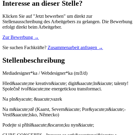
Interesse an dieser Stelle?
Klicken Sie auf "Jetzt bewerben" um direkt zur
Stellenausschreibung des Arbeitgebers zu gelangen. Die Bewerbung
erfolgt direkt beim Arbeitgeber.
Zur Bewerbung →
Sie suchen Fachkräfte?
Zusammenarbeit anfragen →
Stellenbeschreibung
Mediadesigner*ka / Webdesigner*ka (m/ž/d)
Hled&aacute;me kreativn&iacute; digit&aacute;ln&iacute; talenty!
Společně tvoř&iacute;me energetickou transformaci.
Na pln&yacute; &uacute;vazek
Na m&iacute;stě (Kaarst, Severn&iacute; Por&yacute;n&iacute;-
Vestf&aacute;lsko, Německo)
Podejte si přihl&aacute;&scaron;ku nyn&iacute;