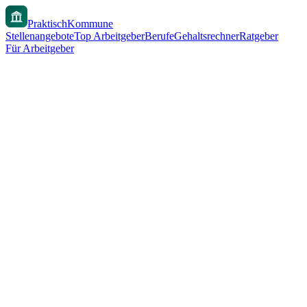
PraktischKommune
Stellenangebote
Top Arbeitgeber
Berufe
Gehaltsrechner
Ratgeber
Für Arbeitgeber