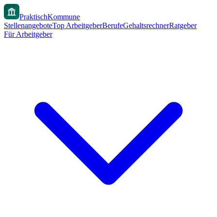
PraktischKommune
Stellenangebote
Top Arbeitgeber
Berufe
Gehaltsrechner
Ratgeber
Für Arbeitgeber