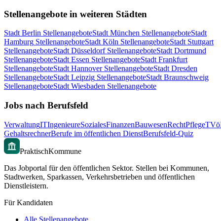
Stellenangebote in weiteren Städten
Stadt
Berlin
Stellenangebote
Stadt
München
Stellenangebote
Stadt
Hamburg
Stellenangebote
Stadt
Köln
Stellenangebote
Stadt
Stuttgart
Stellenangebote
Stadt
Düsseldorf
Stellenangebote
Stadt
Dortmund
Stellenangebote
Stadt
Essen
Stellenangebote
Stadt
Frankfurt
Stellenangebote
Stadt
Hannover
Stellenangebote
Stadt
Dresden
Stellenangebote
Stadt
Leipzig
Stellenangebote
Stadt
Braunschweig
Stellenangebote
Stadt
Wiesbaden
Stellenangebote
Jobs nach Berufsfeld
Verwaltung
IT
Ingenieure
Soziales
Finanzen
Bauwesen
Recht
Pflege
TVö
Gehaltsrechner
Berufe im öffentlichen Dienst
Berufsfeld-Quiz
PraktischKommune
Das Jobportal für den öffentlichen Sektor. Stellen bei Kommunen,
Stadtwerken, Sparkassen, Verkehrsbetrieben und öffentlichen
Dienstleistern.
Für Kandidaten
Alle Stellenangebote