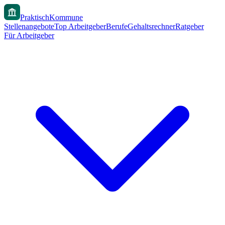
PraktischKommune
Stellenangebote
Top Arbeitgeber
Berufe
Gehaltsrechner
Ratgeber
Für Arbeitgeber