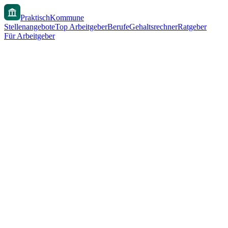
PraktischKommune
Stellenangebote
Top Arbeitgeber
Berufe
Gehaltsrechner
Ratgeber
Für Arbeitgeber