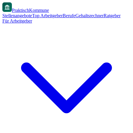
PraktischKommune
Stellenangebote
Top Arbeitgeber
Berufe
Gehaltsrechner
Ratgeber
Für Arbeitgeber