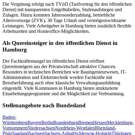
Die Vergütung erfolgt nach TVöD (Tarifvertrag für den öffentlichen
Dienst) mit transparenten Entgelttabellen, Stufenaufstiegen und
Zulagen. Hinzu kommen Jahressonderzahlung, betriebliche
Altersvorsorge (ZVK), 30 Tage Urlaub und vermögenswirksame
Leistungen. Viele Arbeitgeber in
Hamburg
bieten zusätzlich flexible
Arbeitszeiten und Homeoffice-Möglichkeiten.
Als Quereinsteiger in den öffentlichen Dienst in
Hamburg
Der Fachkräftemangel im öffentlichen Dienst eröffnet
Quereinsteigern aus der Privatwirtschaft attraktive Chancen.
Besonders in technischen Bereichen wie Bauingenieurwesen, IT-
Administration und Elektrotechnik werden Fachkräfte mit
Berufserfahrung auch ohne klassische Verwaltungsausbildung
eingestellt. Viele Kommunen in
Hamburg
bieten strukturierte
Einarbeitungsprogramme und die Möglichkeit zur Verbeamtung.
Stellenangebote nach Bundesland
Baden-
Württemberg
Bayern
Berlin
Brandenburg
Bremen
Hessen
Mecklenburg-
Vorpommern
Niedersachsen
Nordrhein-Westfalen
Rheinland-
Pfalz
Saarland
Sachsen
Sachsen-Anhalt
Schleswig-Holstein
Thüringen