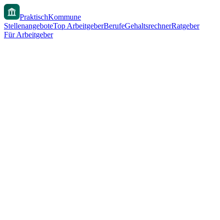
PraktischKommune
Stellenangebote
Top Arbeitgeber
Berufe
Gehaltsrechner
Ratgeber
Für Arbeitgeber