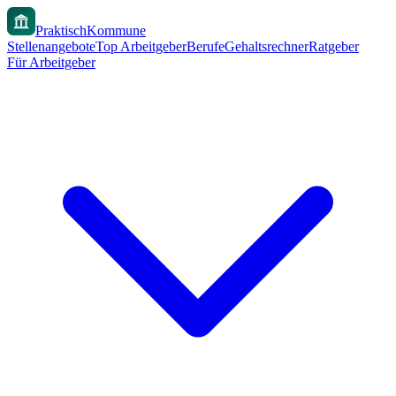
PraktischKommune
Stellenangebote
Top Arbeitgeber
Berufe
Gehaltsrechner
Ratgeber
Für Arbeitgeber