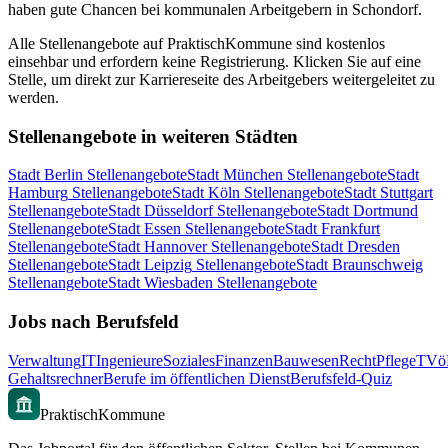
haben gute Chancen bei kommunalen Arbeitgebern in
Schondorf
.
Alle Stellenangebote auf PraktischKommune sind kostenlos
einsehbar und erfordern keine Registrierung. Klicken Sie auf eine
Stelle, um direkt zur Karriereseite des Arbeitgebers weitergeleitet zu
werden.
Stellenangebote in weiteren Städten
Stadt
Berlin
Stellenangebote
Stadt
München
Stellenangebote
Stadt
Hamburg
Stellenangebote
Stadt
Köln
Stellenangebote
Stadt
Stuttgart
Stellenangebote
Stadt
Düsseldorf
Stellenangebote
Stadt
Dortmund
Stellenangebote
Stadt
Essen
Stellenangebote
Stadt
Frankfurt
Stellenangebote
Stadt
Hannover
Stellenangebote
Stadt
Dresden
Stellenangebote
Stadt
Leipzig
Stellenangebote
Stadt
Braunschweig
Stellenangebote
Stadt
Wiesbaden
Stellenangebote
Jobs nach Berufsfeld
Verwaltung
IT
Ingenieure
Soziales
Finanzen
Bauwesen
Recht
Pflege
TVö
Gehaltsrechner
Berufe im öffentlichen Dienst
Berufsfeld-Quiz
PraktischKommune