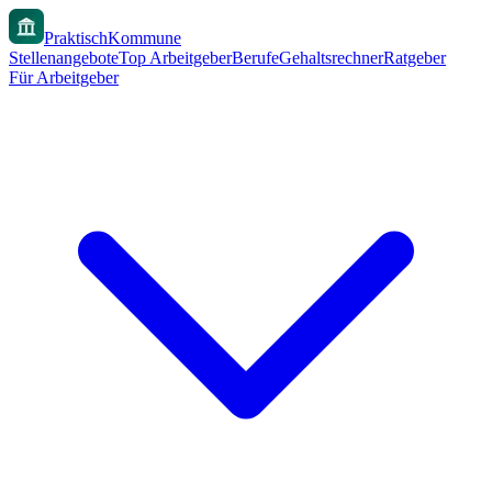
PraktischKommune
Stellenangebote
Top Arbeitgeber
Berufe
Gehaltsrechner
Ratgeber
Für Arbeitgeber