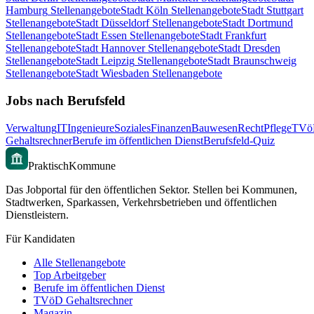
Hamburg
Stellenangebote
Stadt
Köln
Stellenangebote
Stadt
Stuttgart
Stellenangebote
Stadt
Düsseldorf
Stellenangebote
Stadt
Dortmund
Stellenangebote
Stadt
Essen
Stellenangebote
Stadt
Frankfurt
Stellenangebote
Stadt
Hannover
Stellenangebote
Stadt
Dresden
Stellenangebote
Stadt
Leipzig
Stellenangebote
Stadt
Braunschweig
Stellenangebote
Stadt
Wiesbaden
Stellenangebote
Jobs nach Berufsfeld
Verwaltung
IT
Ingenieure
Soziales
Finanzen
Bauwesen
Recht
Pflege
TVö
Gehaltsrechner
Berufe im öffentlichen Dienst
Berufsfeld-Quiz
PraktischKommune
Das Jobportal für den öffentlichen Sektor. Stellen bei Kommunen,
Stadtwerken, Sparkassen, Verkehrsbetrieben und öffentlichen
Dienstleistern.
Für Kandidaten
Alle Stellenangebote
Top Arbeitgeber
Berufe im öffentlichen Dienst
TVöD Gehaltsrechner
Magazin