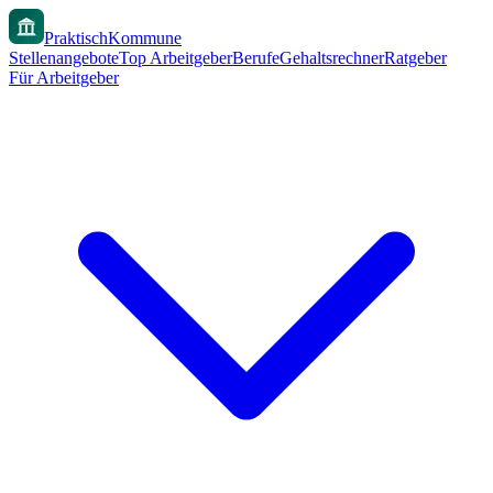
PraktischKommune
Stellenangebote
Top Arbeitgeber
Berufe
Gehaltsrechner
Ratgeber
Für Arbeitgeber