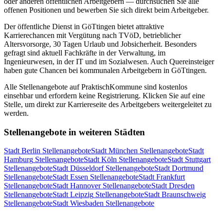
oder anderen öffentlichen Arbeitgebern — durchsuchen Sie alle
offenen Positionen und bewerben Sie sich direkt beim Arbeitgeber.
Der öffentliche Dienst in
GöTtingen
bietet attraktive
Karrierechancen mit Vergütung nach TVöD, betrieblicher
Altersvorsorge, 30 Tagen Urlaub und Jobsicherheit. Besonders
gefragt sind aktuell Fachkräfte in der Verwaltung, im
Ingenieurwesen, in der IT und im Sozialwesen. Auch Quereinsteiger
haben gute Chancen bei kommunalen Arbeitgebern in
GöTtingen
.
Alle Stellenangebote auf PraktischKommune sind kostenlos
einsehbar und erfordern keine Registrierung. Klicken Sie auf eine
Stelle, um direkt zur Karriereseite des Arbeitgebers weitergeleitet zu
werden.
Stellenangebote in weiteren Städten
Stadt
Berlin
Stellenangebote
Stadt
München
Stellenangebote
Stadt
Hamburg
Stellenangebote
Stadt
Köln
Stellenangebote
Stadt
Stuttgart
Stellenangebote
Stadt
Düsseldorf
Stellenangebote
Stadt
Dortmund
Stellenangebote
Stadt
Essen
Stellenangebote
Stadt
Frankfurt
Stellenangebote
Stadt
Hannover
Stellenangebote
Stadt
Dresden
Stellenangebote
Stadt
Leipzig
Stellenangebote
Stadt
Braunschweig
Stellenangebote
Stadt
Wiesbaden
Stellenangebote