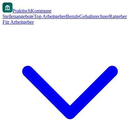
PraktischKommune
Stellenangebote
Top Arbeitgeber
Berufe
Gehaltsrechner
Ratgeber
Für Arbeitgeber