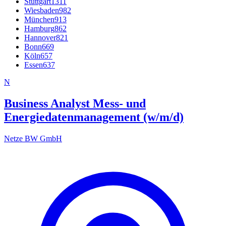
Stuttgart
1311
Wiesbaden
982
München
913
Hamburg
862
Hannover
821
Bonn
669
Köln
657
Essen
637
N
Business Analyst Mess- und
Energiedatenmanagement (w/m/d)
Netze BW GmbH