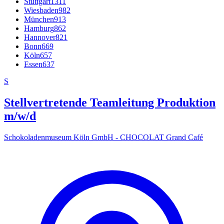
Stuttgart
1311
Wiesbaden
982
München
913
Hamburg
862
Hannover
821
Bonn
669
Köln
657
Essen
637
S
Stellvertretende Teamleitung Produktion
m/w/d
Schokoladenmuseum Köln GmbH - CHOCOLAT Grand Café