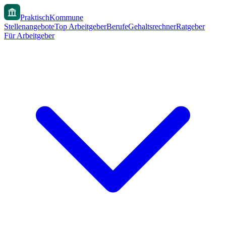
PraktischKommune
Stellenangebote
Top Arbeitgeber
Berufe
Gehaltsrechner
Ratgeber
Für Arbeitgeber