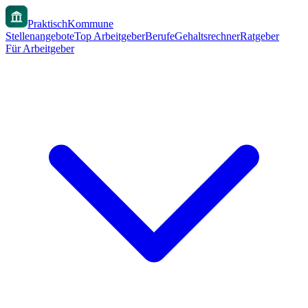
PraktischKommune
Stellenangebote
Top Arbeitgeber
Berufe
Gehaltsrechner
Ratgeber
Für Arbeitgeber