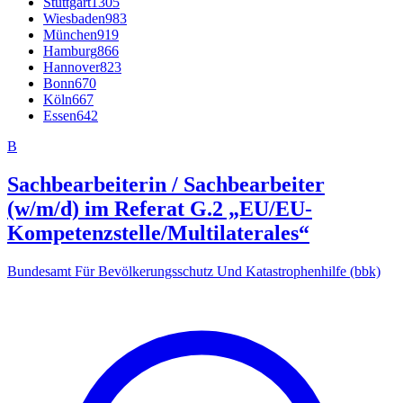
Stuttgart
1305
Wiesbaden
983
München
919
Hamburg
866
Hannover
823
Bonn
670
Köln
667
Essen
642
B
Sachbearbeiterin / Sachbearbeiter
(w/m/d) im Referat G.2 „EU/​EU-
Kompetenzstelle/​Multilaterales“
Bundesamt Für Bevölkerungsschutz Und Katastrophenhilfe (bbk)