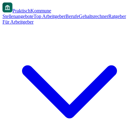
PraktischKommune
Stellenangebote
Top Arbeitgeber
Berufe
Gehaltsrechner
Ratgeber
Für Arbeitgeber