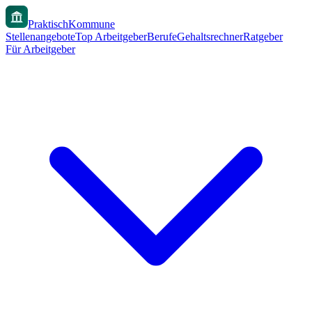
PraktischKommune
Stellenangebote
Top Arbeitgeber
Berufe
Gehaltsrechner
Ratgeber
Für Arbeitgeber