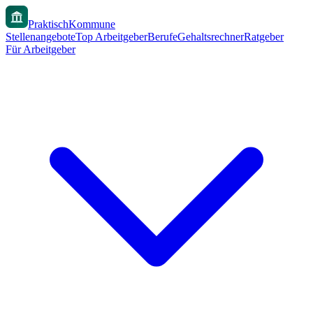
PraktischKommune
Stellenangebote
Top Arbeitgeber
Berufe
Gehaltsrechner
Ratgeber
Für Arbeitgeber