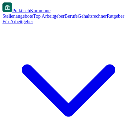
PraktischKommune
Stellenangebote
Top Arbeitgeber
Berufe
Gehaltsrechner
Ratgeber
Für Arbeitgeber