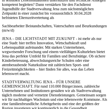
in sensiblen Lebenssituationen unterstützen und rechtliche Anliegen
kompetent begleiten? Dann verstärken Sie den Fachdienst
Jugendhilfe der Stadtverwaltung Jena zum nächstmöglichen
Zeitpunkt in einer zunächst bis voraussichtlich 30.04.2028
befristeten Elternzeitvertretung als
Sachbearbeiter Beistandschaften, Vaterschaften und Beurkundungen
(m/w/d)
JENA – DIE LICHTSTADT MIT ZUKUNFT - ist mehr als nur
eine Stadt: hier treffen Innovation, Wirtschaftskraft und
Lebensqualität aufeinander. Mit starken Unternehmen,
wegweisender Forschung und einem vielfältigen Kulturleben bietet
Jena das perfekte Umfeld für Familien und Berufstätige. Ob sichere
Kinderbetreuung, abwechslungsreiche Schulen oder eine
atemberaubende Naturkulisse mit zahlreichen Sport- und
Freizeitmöglichkeiten – hier finden Sie alles, was das Leben
lebenswert macht.
STADTVERWALTUNG JENA – FÜR UNSERE
GEMEINSCHAFT. Für rund 110.000 Bürger:innen, zahlreiche
Unternehmen und Institutionen gestalten wir als Stadtverwaltung
täglich moderne und vernetzte Dienstleistungen. Gemeinsam sorgen
wir für nachhaltiges Wachstum und eine lebenswerte Kommune. Als
eine familienfreundliche Arbeitgeberin und eine der größten der
Region investieren wir kontinuierlich in die Gesundheit,