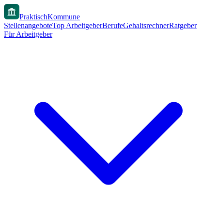
PraktischKommune
Stellenangebote
Top Arbeitgeber
Berufe
Gehaltsrechner
Ratgeber
Für Arbeitgeber