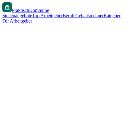
PraktischKommune
Stellenangebote
Top Arbeitgeber
Berufe
Gehaltsrechner
Ratgeber
Für Arbeitgeber