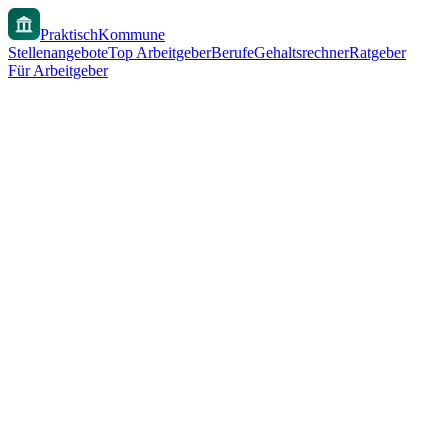
PraktischKommune
Stellenangebote
Top Arbeitgeber
Berufe
Gehaltsrechner
Ratgeber
Für Arbeitgeber