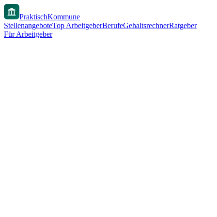
PraktischKommune
Stellenangebote
Top Arbeitgeber
Berufe
Gehaltsrechner
Ratgeber
Für Arbeitgeber