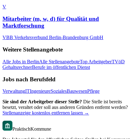
V
Mitarbeiter (m, w, d) für Qualität und
Marktforschung
VBB Verkehrsverbund Berlin-Brandenburg GmbH
Weitere Stellenangebote
Alle Jobs in
Berlin
Alle Stellenangebote
Top Arbeitgeber
TVöD
Gehaltsrechner
Berufe im öffentlichen Dienst
Jobs nach Berufsfeld
Verwaltung
IT
Ingenieure
Soziales
Bauwesen
Pflege
Sie sind der Arbeitgeber dieser Stelle?
Die Stelle ist bereits
besetzt, veraltet oder soll aus anderen Gründen entfernt werden?
Stellenanzeige kostenlos entfernen lassen →
PraktischKommune