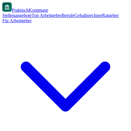
PraktischKommune
Stellenangebote
Top Arbeitgeber
Berufe
Gehaltsrechner
Ratgeber
Für Arbeitgeber