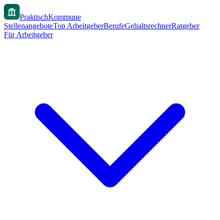
PraktischKommune
Stellenangebote
Top Arbeitgeber
Berufe
Gehaltsrechner
Ratgeber
Für Arbeitgeber