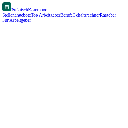
PraktischKommune
Stellenangebote
Top Arbeitgeber
Berufe
Gehaltsrechner
Ratgeber
Für Arbeitgeber