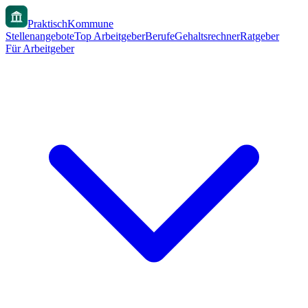
PraktischKommune
Stellenangebote
Top Arbeitgeber
Berufe
Gehaltsrechner
Ratgeber
Für Arbeitgeber