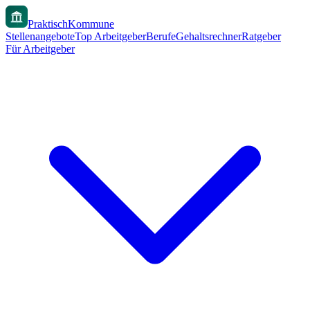
PraktischKommune
Stellenangebote
Top Arbeitgeber
Berufe
Gehaltsrechner
Ratgeber
Für Arbeitgeber