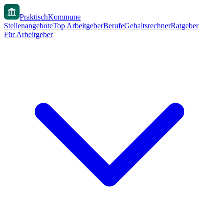
PraktischKommune
Stellenangebote
Top Arbeitgeber
Berufe
Gehaltsrechner
Ratgeber
Für Arbeitgeber