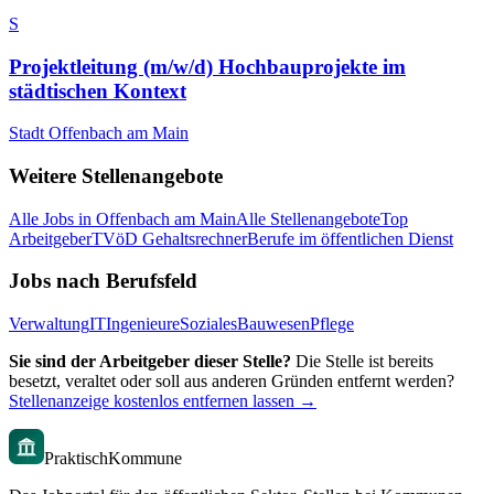
S
Projektleitung (m/w/d) Hochbauprojekte im
städtischen Kontext
Stadt Offenbach am Main
Weitere Stellenangebote
Alle Jobs in
Offenbach am Main
Alle Stellenangebote
Top
Arbeitgeber
TVöD Gehaltsrechner
Berufe im öffentlichen Dienst
Jobs nach Berufsfeld
Verwaltung
IT
Ingenieure
Soziales
Bauwesen
Pflege
Sie sind der Arbeitgeber dieser Stelle?
Die Stelle ist bereits
besetzt, veraltet oder soll aus anderen Gründen entfernt werden?
Stellenanzeige kostenlos entfernen lassen →
PraktischKommune