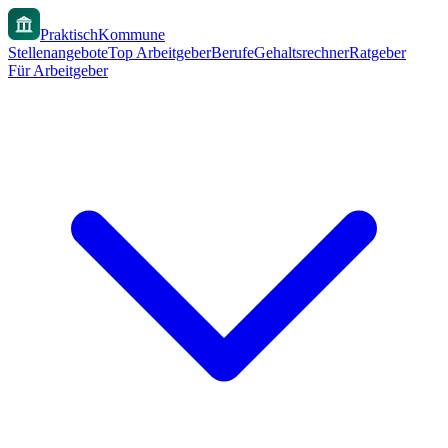
PraktischKommune
Stellenangebote
Top Arbeitgeber
Berufe
Gehaltsrechner
Ratgeber
Für Arbeitgeber