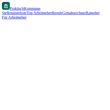
PraktischKommune
Stellenangebote
Top Arbeitgeber
Berufe
Gehaltsrechner
Ratgeber
Für Arbeitgeber