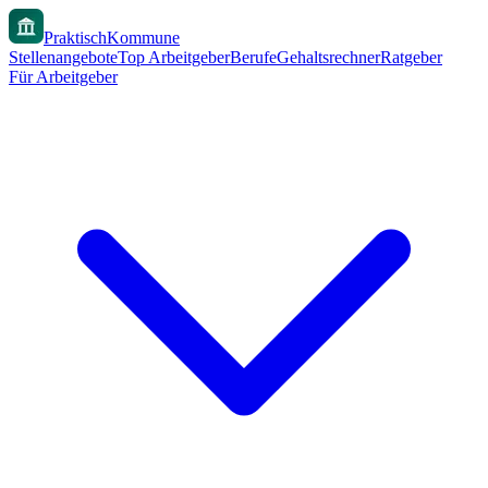
PraktischKommune
Stellenangebote
Top Arbeitgeber
Berufe
Gehaltsrechner
Ratgeber
Für Arbeitgeber