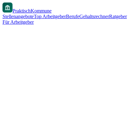
PraktischKommune
Stellenangebote
Top Arbeitgeber
Berufe
Gehaltsrechner
Ratgeber
Für Arbeitgeber