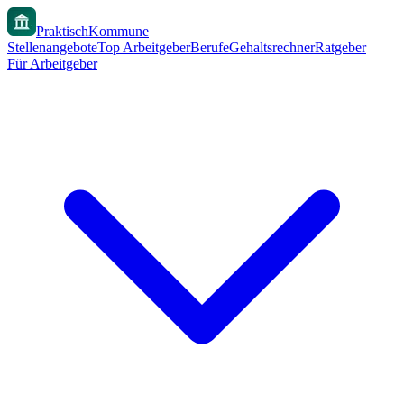
PraktischKommune
Stellenangebote
Top Arbeitgeber
Berufe
Gehaltsrechner
Ratgeber
Für Arbeitgeber